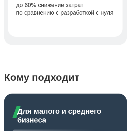
Для крупного бизнеса
Надежная основа для кастомизации
Для компаний со сложными
процессами и требованиями
к индивидуальной адаптации:
Проверенная архитектура как базис
для доработок
Готовые компоненты ускоряют
разработку
Методология внедрения для
масштабных проектов
Стабильная основа для будущего
роста
Результат:
Сокращение времени