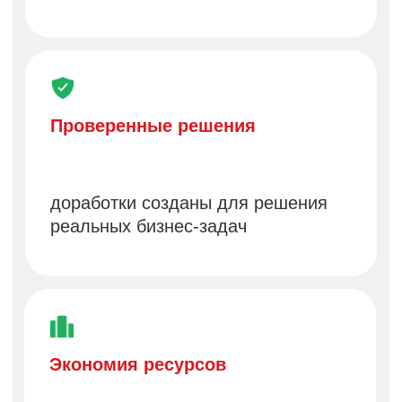
Готовое решение "из коробки"
Если вам нужна эффективная
система управления зарплатой
и персоналом без больших
бюджетов на разработку:
Все необходимые функции готовы
к работе
Минимальная настройка
Внедрение за недели, а не месяцы
Предсказуемые затраты
Результат:
Ваша команда начинает
работать с системой с первого
месяца