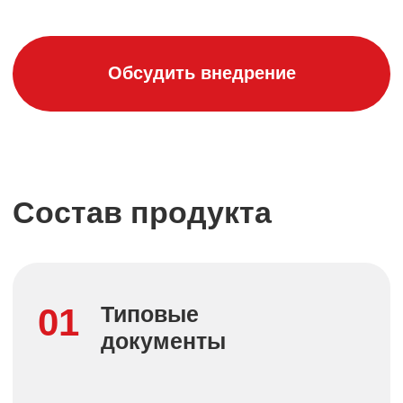
по подразделениям и категориям
Соответствие текущему
законодательству
04
Профессиональные
расширения
Расширенная функциональность
Аналитика персонала: KPI,
эффективность, показатели
удержания сотрудников
Учет времени: Интеграция
с системами контроля
посещаемости
Автоматизация расчетов: Сложные
формулы для бонусов, премий,
компенсаций
Портал сотрудника:
Самообслуживание для заявок