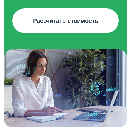
Я даю согласие на обработку моих персональных данных
для рассмотрения заявки, подбора решений, исполнения
договора и связи по вопросам проекта.
Я даю согласие на получение информационных рассылок
о HR-технологиях и услугах Эвола.
Подробнее в
Политике конфиденциальности
Обсудить внедрение
+7 (925) 953 81 89
evola@evola.ru
г. Москва, наб. Пресненская, д. 12