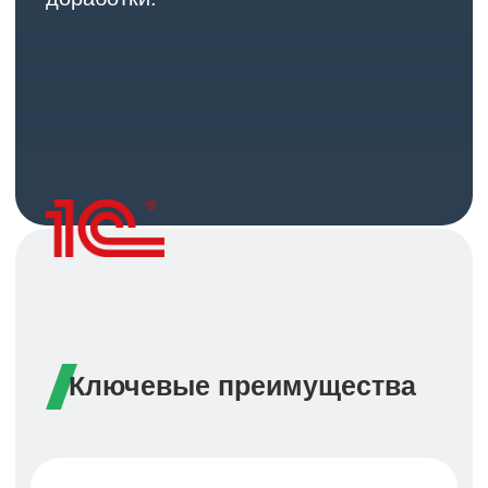
обновляйтесь без риска потери
функционала
Быстрое внедрение
готовые шаблоны и процессы
сокращают время запуска до 2−3
месяцев
Проверенные решения
доработки созданы для решения
реальных бизнес-задач