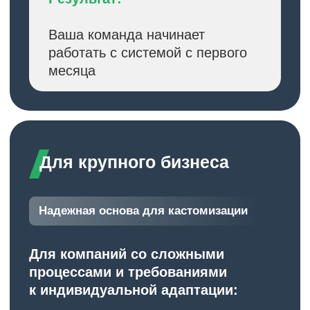
Шаблоны отчетов для анализа
затрат на персонал
Справки и ведомости для всех
отделов
Кадровая документация
с интеграцией в расчеты
Быстрая настройка под
региональную специфику
02
Методология
внедрения
Проверенные подходы
Пошаговая методология,
протестированная на десятках
проектов
Чек-листы и план-графики для
управления проектом