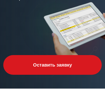
Оставить заявку
О продукте
Полная готовность
к работе с первого дня
Типовая конфигурация 1С ЗУП
от Эволы
— это готовое решение для
управления зарплатой, расчетами
с персоналом и кадровым учетом,
созданное на базе стандартной
поставки 1С. Наш продукт включает