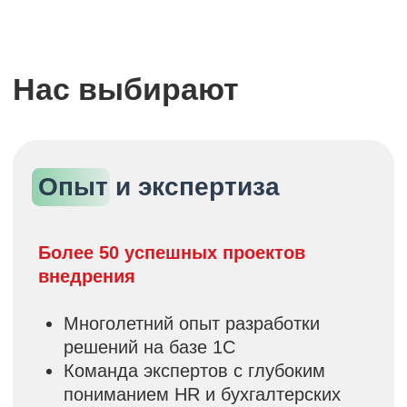
О нас
Чат-боты
Клиенты
Websoft
Управление персоналом
1C
Цифровые рабочие места
VK
Корпоративное обучение
SAP
Кадровый учёт и зп
Контакты
Политика конфиденциальности