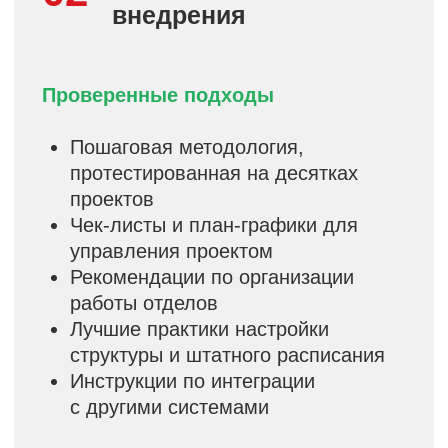
2−3 месяца вместо 4−6
Ваша команда начинает работать
быстро, не теряя актуальность
проекта.
Пример:
МСП готовы к работе с
первого месяца, крупные компании
получают базис для дальнейшего
развития.
Снижение затрат
на разработку
До 60% экономии бюджета без
потери качества
Средства, выделенные на проект