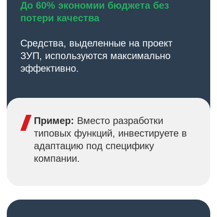
Нас выбирают
Опыт и экспертиза
Более 50 успешных проектов
внедрения
Многолетний опыт разработки
решений на базе 1С
Команда экспертов с глубоким
пониманием HR и бухгалтерских
процессов
Работа с проектами любого
масштаба — от небольших
компаний до корпораций
Постоянное развитие продукта
и следование best practices