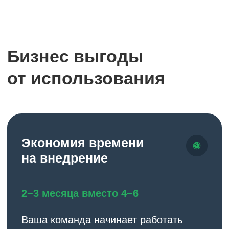
Автоматизация
рутинных задач
70−80% сокращение ручных
операций
Специалисты тратят время
на аналитику и развитие, а не на
механический ввод данных.
Эффект:
Расчет зарплаты
происходит автоматически, ошибки
снижены на 90%.
Стоимость