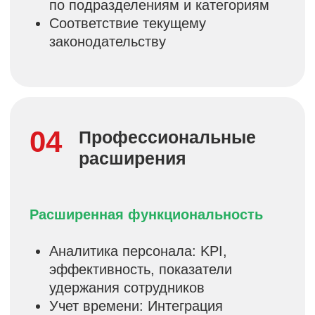
Результат:
Система готова к
соответствию налоговому
законодательству с первого дня.
Безопасность
обновлений
100% совместимость с релизами 1С
Обновляйтесь без риска потери
функциональности — ваши доработки
останутся работоспособными.
Гарантия:
При выходе новых
версий 1С система продолжает