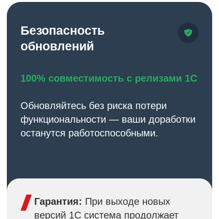
Техническая поддержка после
запуска системы
Консультации по оптимизации
бизнес-процессов
Возможность расширения
функционала по мере роста
Гибкость
и масштабирование
Растет вместе с вашим бизнесом
Подходит как готовое решение для
МСП
Служит платформой для
кастомизации в крупных компаниях
Интегрируется с существующими
системами
Поддерживает развитие
и изменения в организации