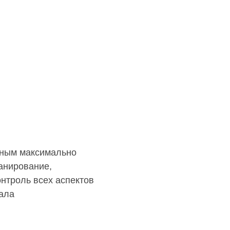
ным максимально
анирование,
онтроль всех аспектов
ала