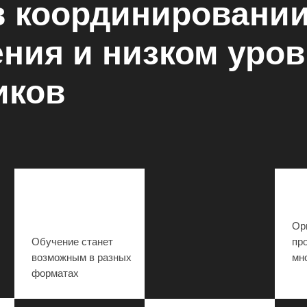
в координировании
ния и низком уро
иков
Ор
Обучение станет
пр
возможным в разных
мн
форматах