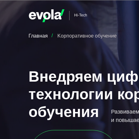
Hi-Tech
/
Главная
Kорпоративное обучение
Внедряем ци
технологии ко
обучения
Развиваем
и повышае