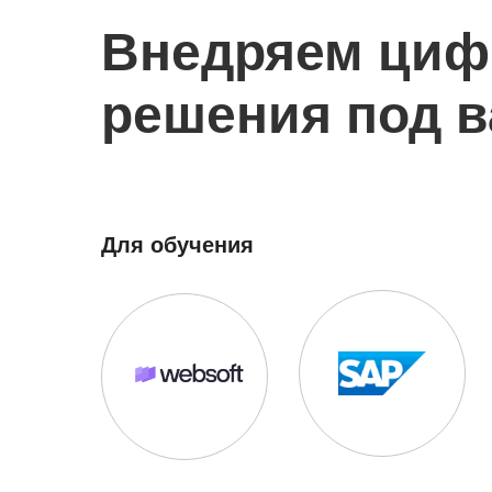
Внедряем ци
решения под 
Для обучения
SAP SF
WebSoft