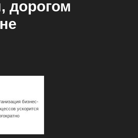
, дорогом
вне
ганизация бизнес-
оцессов ускорится
огократно