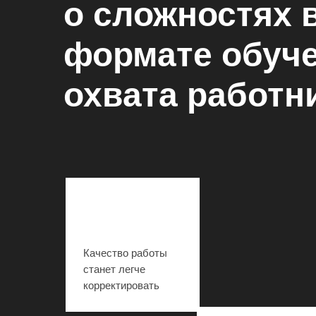
о сложностях 
формате обуче
охвата работн
Качество работы
станет легче
корректировать