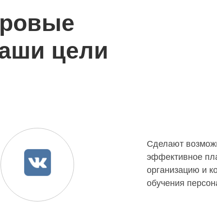
фровые
ваши цели
Сделают возмож
эффективное пл
VK People Hub
организацию и к
обучения персон