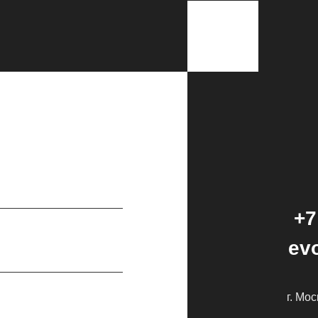
+7
ev
г. Мо